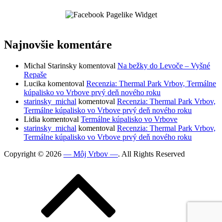
Najnovšie komentáre
Michal Starinsky
komentoval
Na bežky do Levoče – Vyšné
Repaše
Lucika
komentoval
Recenzia: Thermal Park Vrbov, Termálne
kúpalisko vo Vrbove prvý deň nového roku
starinsky_michal
komentoval
Recenzia: Thermal Park Vrbov,
Termálne kúpalisko vo Vrbove prvý deň nového roku
Lidia
komentoval
Termálne kúpalisko vo Vrbove
starinsky_michal
komentoval
Recenzia: Thermal Park Vrbov,
Termálne kúpalisko vo Vrbove prvý deň nového roku
Copyright © 2026
— Môj Vrbov —
. All Rights Reserved