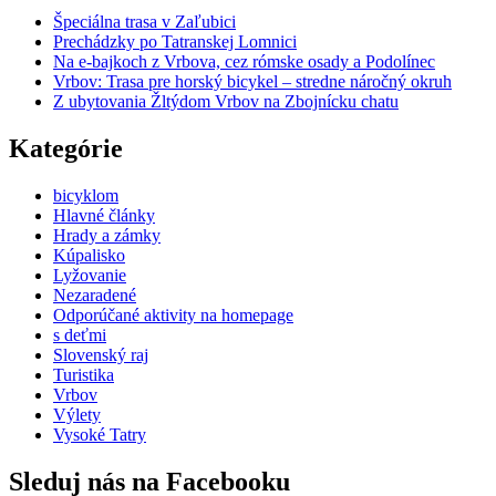
Špeciálna trasa v Zaľubici
Prechádzky po Tatranskej Lomnici
Na e-bajkoch z Vrbova, cez rómske osady a Podolínec
Vrbov: Trasa pre horský bicykel – stredne náročný okruh
Z ubytovania Žltýdom Vrbov na Zbojnícku chatu
Kategórie
bicyklom
Hlavné články
Hrady a zámky
Kúpalisko
Lyžovanie
Nezaradené
Odporúčané aktivity na homepage
s deťmi
Slovenský raj
Turistika
Vrbov
Výlety
Vysoké Tatry
Sleduj nás na Facebooku