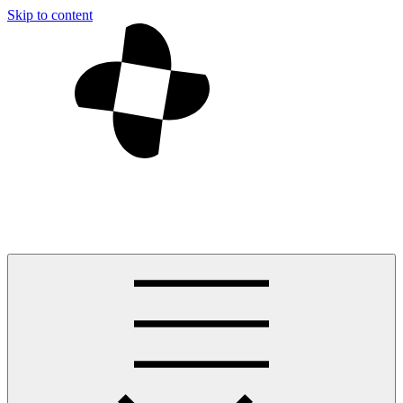
Skip to content
— Môj Vrbov —
Ráno do Tatier, poobede na bicykel a večer na kúpalisko. To je môj-
vrbov.sk