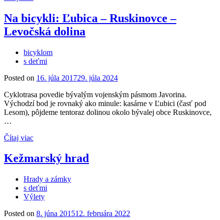
Na bicykli: Ľubica – Ruskinovce –
Levočská dolina
bicyklom
s deťmi
Posted on
16. júla 2017
29. júla 2024
Cyklotrasa povedie bývalým vojenským pásmom Javorina.
Východzí bod je rovnaký ako minule: kasárne v Ľubici (časť pod
Lesom), pôjdeme tentoraz dolinou okolo bývalej obce Ruskinovce,
…
Čítaj viac
Kežmarský hrad
Hrady a zámky
s deťmi
Výlety
Posted on
8. júna 2015
12. februára 2022