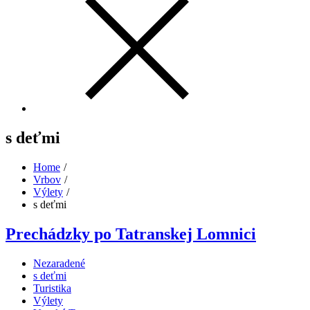
s deťmi
Home
Vrbov
Výlety
s deťmi
Prechádzky po Tatranskej Lomnici
Nezaradené
s deťmi
Turistika
Výlety