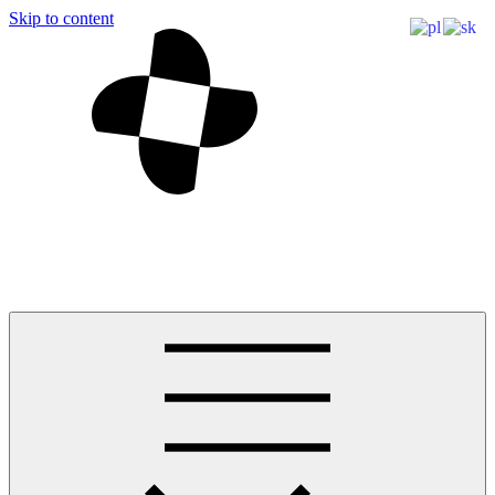
Skip to content
— Môj Vrbov —
Ráno do Tatier, poobede na bicykel a večer na kúpalisko. To je môj-
vrbov.sk