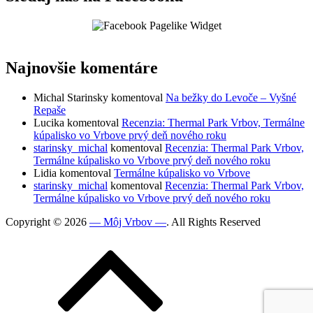
Najnovšie komentáre
Michal Starinsky
komentoval
Na bežky do Levoče – Vyšné
Repaše
Lucika
komentoval
Recenzia: Thermal Park Vrbov, Termálne
kúpalisko vo Vrbove prvý deň nového roku
starinsky_michal
komentoval
Recenzia: Thermal Park Vrbov,
Termálne kúpalisko vo Vrbove prvý deň nového roku
Lidia
komentoval
Termálne kúpalisko vo Vrbove
starinsky_michal
komentoval
Recenzia: Thermal Park Vrbov,
Termálne kúpalisko vo Vrbove prvý deň nového roku
Copyright © 2026
— Môj Vrbov —
. All Rights Reserved