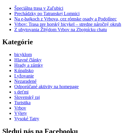
Špeciálna trasa v Zaľubici
Prechádzky po Tatranskej Lomnici
Na e-bajkoch z Vrbova, cez rómske osady a Podolínec
Vrbov: Trasa pre horský bicykel – stredne náročný okruh
Z ubytovania Žltýdom Vrbov na Zbojnícku chatu
Kategórie
bicyklom
Hlavné články
Hrady a zámky
Kúpalisko
Lyžovanie
Nezaradené
Odporúčané aktivity na homepage
s deťmi
Slovenský raj
Turistika
Vrbov
Výlety
Vysoké Tatry
Sleduj nás na Facebooku