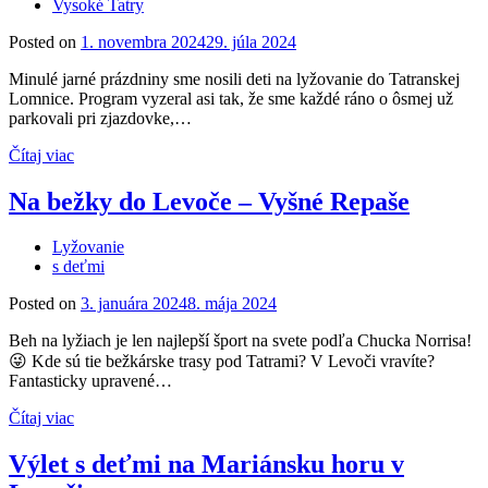
Vysoké Tatry
Posted on
1. novembra 2024
29. júla 2024
Minulé jarné prázdniny sme nosili deti na lyžovanie do Tatranskej
Lomnice. Program vyzeral asi tak, že sme každé ráno o ôsmej už
parkovali pri zjazdovke,…
Čítaj viac
Na bežky do Levoče – Vyšné Repaše
Lyžovanie
s deťmi
Posted on
3. januára 2024
8. mája 2024
Beh na lyžiach je len najlepší šport na svete podľa Chucka Norrisa!
😜 Kde sú tie bežkárske trasy pod Tatrami? V Levoči vravíte?
Fantasticky upravené…
Čítaj viac
Výlet s deťmi na Mariánsku horu v