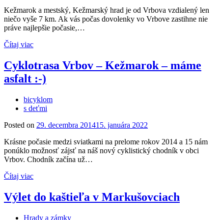
Kežmarok a mestský, Kežmarský hrad je od Vrbova vzdialený len
niečo vyše 7 km. Ak vás počas dovolenky vo Vrbove zastihne nie
práve najlepšie počasie,…
Čítaj viac
Cyklotrasa Vrbov – Kežmarok – máme
asfalt :-)
bicyklom
s deťmi
Posted on
29. decembra 2014
15. januára 2022
Krásne počasie medzi sviatkami na prelome rokov 2014 a 15 nám
ponúklo možnosť zájsť na náš nový cyklistický chodník v obci
Vrbov. Chodník začína už…
Čítaj viac
Výlet do kaštieľa v Markušovciach
Hrady a zámky