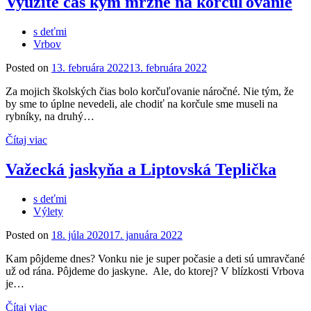
Využite čas kým mrzne na korčuľovanie
s deťmi
Vrbov
Posted on
13. februára 2022
13. februára 2022
Za mojich školských čias bolo korčuľovanie náročné. Nie tým, že
by sme to úplne nevedeli, ale chodiť na korčule sme museli na
rybníky, na druhý…
Čítaj viac
Važecká jaskyňa a Liptovská Teplička
s deťmi
Výlety
Posted on
18. júla 2020
17. januára 2022
Kam pôjdeme dnes? Vonku nie je super počasie a deti sú umravčané
už od rána. Pôjdeme do jaskyne. Ale, do ktorej? V blízkosti Vrbova
je…
Čítaj viac