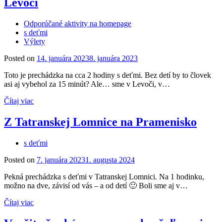
Levoči
Odporúčané aktivity na homepage
s deťmi
Výlety
Posted on
14. januára 2023
8. januára 2023
Toto je prechádzka na cca 2 hodiny s deťmi. Bez detí by to človek
asi aj vybehol za 15 minút? Ale… sme v Levoči, v…
Čítaj viac
Z Tatranskej Lomnice na Pramenisko
s deťmi
Posted on
7. januára 2023
1. augusta 2024
Pekná prechádzka s deťmi v Tatranskej Lomnici. Na 1 hodinku,
možno na dve, závisí od vás – a od detí 🙂 Boli sme aj v…
Čítaj viac